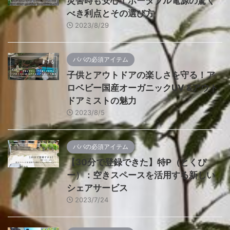
災害時も安心！ポータブル電源の驚く
べき利点とその選び方
2023/8/29
パパの必須アイテム
子供とアウトドアの楽しさを守る！ア
ロベビー国産オーガニックUV &アウト
ドアミストの魅力
2023/8/5
パパの必須アイテム
【30分で登録できた】特P（とくぴ
ー）：空きスペースを活用する新しい
シェアサービス
2023/7/24