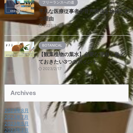
フリーランスへの道
平凡な医療従事者が音声発信を始めた3
つ理由
2023/5/16
BOTANICAL
【観葉植物の葉水】必要な理由と覚え
ておきたい3つのポイント
2023/2/17
Archives
2023年8月
2023年7月
2023年5月
2023年2月