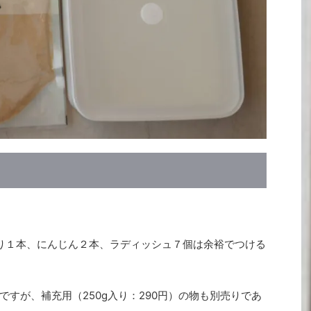
うり１本、にんじん２本、ラディッシュ７個は余裕でつける
すが、補充用（250g入り：290円）の物も別売りであ