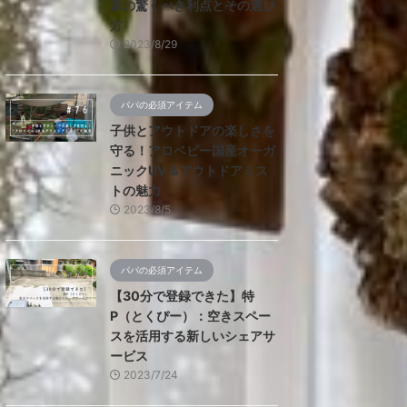
源の驚くべき利点とその選び
方
2023/8/29
パパの必須アイテム
子供とアウトドアの楽しさを
守る！アロベビー国産オーガ
ニックUV &アウトドアミス
トの魅力
2023/8/5
パパの必須アイテム
【30分で登録できた】特
P（とくぴー）：空きスペー
スを活用する新しいシェアサ
ービス
2023/7/24