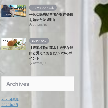
フリーランスへの道
平凡な医療従事者が音声発信
を始めた3つ理由
2023/5/16
BOTANICAL
【観葉植物の葉水】必要な理
由と覚えておきたい3つのポ
イント
2023/2/17
Archives
2023年8月
2023年7月