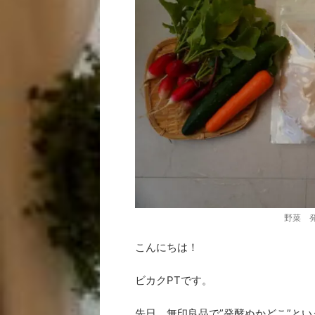
野菜 
こんにちは！
ビカクPTです。
先日、無印良品で”発酵ぬかどこ”と