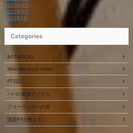
2022年3月
2022年2月
2022年1月
Categories
BOTANICAL
Miscellaneous notes
PT日記
パパの必須アイテム
フリーランスへの道
認定PTが教える