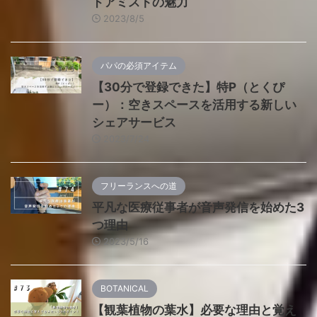
ドアミストの魅力
2023/8/5
パパの必須アイテム
【30分で登録できた】特P（とくぴ
ー）：空きスペースを活用する新しい
シェアサービス
2023/7/24
フリーランスへの道
平凡な医療従事者が音声発信を始めた3
つ理由
2023/5/16
BOTANICAL
【観葉植物の葉水】必要な理由と覚え