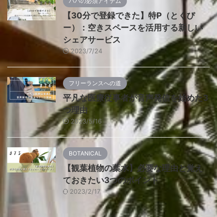
パパの必須アイテム
【30分で登録できた】特P（とくぴ
ー）：空きスペースを活用する新しい
シェアサービス
2023/7/24
フリーランスへの道
平凡な医療従事者が音声発信を始めた3
つ理由
2023/5/16
BOTANICAL
【観葉植物の葉水】必要な理由と覚え
ておきたい3つのポイント
2023/2/17