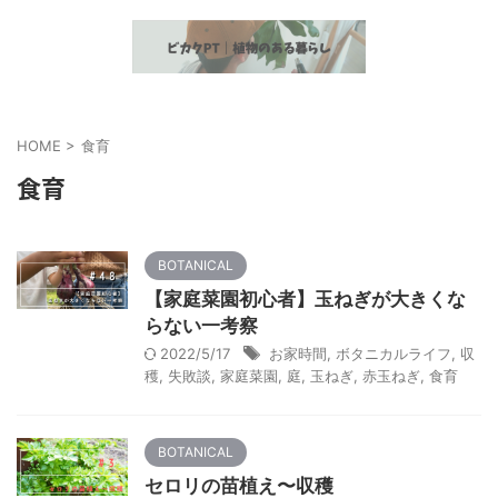
植物とヘルスケア情報の発信
HOME
>
食育
食育
BOTANICAL
【家庭菜園初心者】玉ねぎが大きくな
らない一考察
2022/5/17
お家時間
,
ボタニカルライフ
,
収
穫
,
失敗談
,
家庭菜園
,
庭
,
玉ねぎ
,
赤玉ねぎ
,
食育
BOTANICAL
セロリの苗植え〜収穫