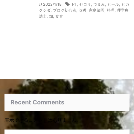
2022/1/18
PT
,
セロリ
,
つまみ
,
ビール
,
ビカ
クシダ
,
ブログ初心者
,
収穫
,
家庭菜園
,
料理
,
理学療
法士
,
畑
,
食育
Recent Comments
表示できるコメントはありません。