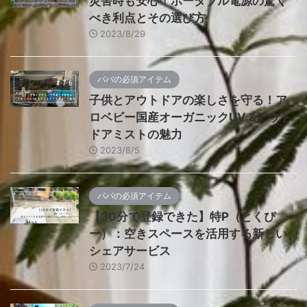
災害時も安心！ポータブル電源の驚く
べき利点とその選び方
2023/8/29
パパの必須アイテム
子供とアウトドアの楽しさを守る！ア
ロベビー国産オーガニックUV &アウト
ドアミストの魅力
2023/8/5
パパの必須アイテム
【30分で登録できた】特P（とくぴ
ー）：空きスペースを活用する新しい
シェアサービス
2023/7/24