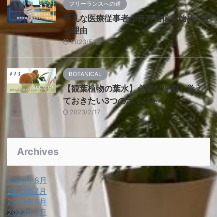
フリーランスへの道
平凡な医療従事者が音声発信を始めた3
つ理由
2023/5/16
BOTANICAL
【観葉植物の葉水】必要な理由と覚え
ておきたい3つのポイント
2023/2/17
Archives
2023年8月
2023年7月
2023年5月
2023年2月