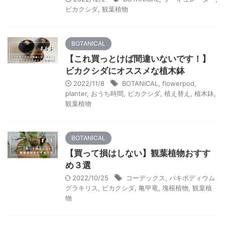
ビカクシダ
,
観葉植物
BOTANICAL
【これ買っとけば間違いないです！】
ビカクシダにオススメな植木鉢
2022/11/8
BOTANICAL
,
flowerpod
,
planter
,
おうち時間
,
ビカクシダ
,
植え替え
,
植木鉢
,
観葉植物
BOTANICAL
【買って損はしない】観葉植物おすす
め３選
2022/10/25
コーデックス
,
パキポディウム
グラキリス
,
ビカクシダ
,
亀甲竜
,
塊根植物
,
観葉植
物