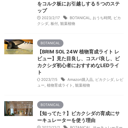
をコルク板にお引越しする５つのステ
ップ
2023/2/17
BOTANICAL
,
おうち時間
,
ビカ
クシダ
,
板付
,
観葉植物
BOTANICAL
【BRIM SOL 24W 植物育成ライト レ
ビュー】見た目良し、コスパ良し、ビ
カクシダ初心者におすすめなLEDライ
ト
2023/7/5
Amazon購入品
,
ビカクシダ
,
レビ
ュー
,
植物育成ライト
,
観葉植物
BOTANICAL
【知ってた？】ビカクシダの育成にサ
ーキュレーターを使う理由
2022/12/2
BOTANICAL
,
サーキュレーター
,