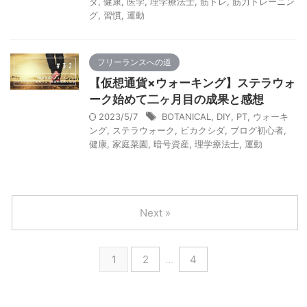
ダ
,
健康
,
医学
,
理学療法士
,
筋トレ
,
筋力トレーニン
グ
,
習慣
,
運動
フリーランスへの道
【仮想通貨×ウォーキング】ステラウォ
ーク始めて二ヶ月目の成果と感想
2023/5/7
BOTANICAL
,
DIY
,
PT
,
ウォーキ
ング
,
ステラウォーク
,
ビカクシダ
,
ブログ初心者
,
健康
,
家庭菜園
,
暗号資産
,
理学療法士
,
運動
Next »
1
2
…
4