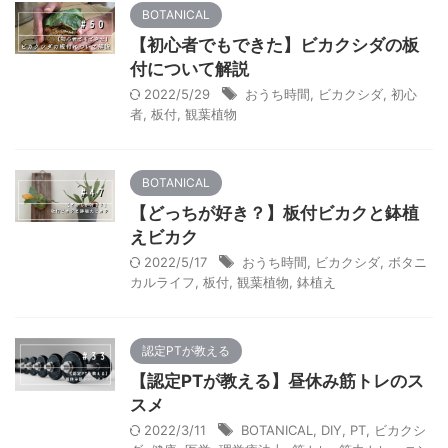
BOTANICAL
【初心者でもできた】ビカクシダの板
付について解説
2022/5/29
おうち時間
,
ビカクシダ
,
初心
者
,
板付
,
観葉植物
BOTANICAL
【どっちが好き？】板付ビカクと鉢植
えビカク
2022/5/17
おうち時間
,
ビカクシダ
,
ボタニ
カルライフ
,
板付
,
観葉植物
,
鉢植え
認定PTが教える
【認定PTが教える】昼休み筋トレのス
スメ
2022/3/11
BOTANICAL
,
DIY
,
PT
,
ビカクシ