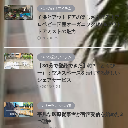
パパの必須アイテム
子供とアウトドアの楽しさを守る！ア
ロベビー国産オーガニックUV &アウト
ドアミストの魅力
2023/8/5
パパの必須アイテム
【30分で登録できた】特P（とくぴ
ー）：空きスペースを活用する新しい
シェアサービス
2023/7/24
フリーランスへの道
平凡な医療従事者が音声発信を始めた3
つ理由