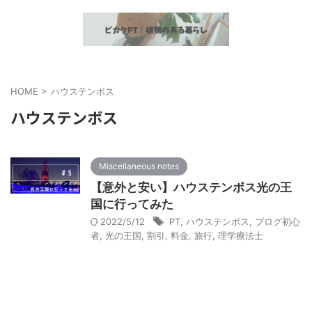
植物とヘルスケア情報の発信
HOME
>
ハウステンボス
ハウステンボス
Miscellaneous notes
【意外と安い】ハウステンボス光の王
国に行ってみた
2022/5/12
PT
,
ハウステンボス
,
ブログ初心
者
,
光の王国
,
割引
,
料金
,
旅行
,
理学療法士