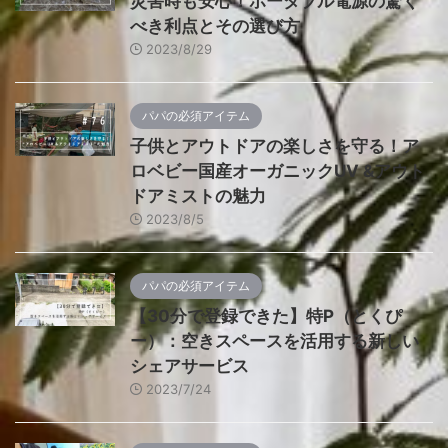
災害時も安心！ポータブル電源の驚く
べき利点とその選び方
2023/8/29
パパの必須アイテム
子供とアウトドアの楽しさを守る！ア
ロベビー国産オーガニックUV &アウト
ドアミストの魅力
2023/8/5
パパの必須アイテム
【30分で登録できた】特P（とくぴ
ー）：空きスペースを活用する新しい
シェアサービス
2023/7/24