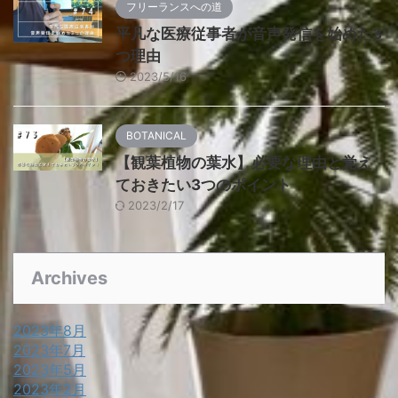
フリーランスへの道
平凡な医療従事者が音声発信を始めた3
つ理由
2023/5/16
BOTANICAL
【観葉植物の葉水】必要な理由と覚え
ておきたい3つのポイント
2023/2/17
Archives
2023年8月
2023年7月
2023年5月
2023年2月