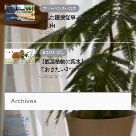
フリーランスへの道
平凡な医療従事者が音声発信を始めた3
つ理由
2023/5/16
BOTANICAL
【観葉植物の葉水】必要な理由と覚え
ておきたい3つのポイント
2023/2/17
Archives
2023年8月
2023年7月
2023年5月