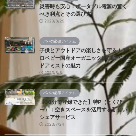
災害時も安心！ポータブル電源の驚く
べき利点とその選び方
2023/8/29
パパの必須アイテム
子供とアウトドアの楽しさを守る！ア
ロベビー国産オーガニックUV &アウト
ドアミストの魅力
2023/8/5
パパの必須アイテム
【30分で登録できた】特P（とくぴ
ー）：空きスペースを活用する新しい
シェアサービス
2023/7/24