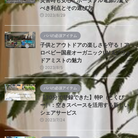
災害時も安心！ポータブル電源の驚く
べき利点とその選び方
2023/8/29
パパの必須アイテム
子供とアウトドアの楽しさを守る！ア
ロベビー国産オーガニックUV &アウト
ドアミストの魅力
2023/8/5
パパの必須アイテム
【30分で登録できた】特P（とくぴ
ー）：空きスペースを活用する新しい
シェアサービス
2023/7/24