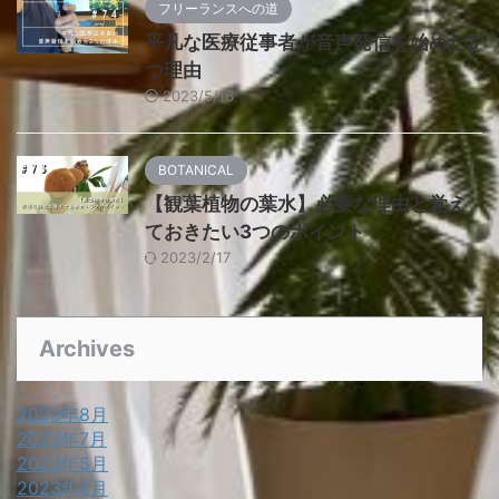
フリーランスへの道
平凡な医療従事者が音声発信を始めた3
つ理由
2023/5/16
BOTANICAL
【観葉植物の葉水】必要な理由と覚え
ておきたい3つのポイント
2023/2/17
Archives
2023年8月
2023年7月
2023年5月
2023年2月