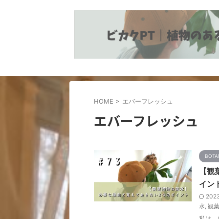
植物とヘルスケア情報の発信
HOME
>
エバーフレッシュ
エバーフレッシュ
BOTA
【観
イン
202
水
,
観
私は、