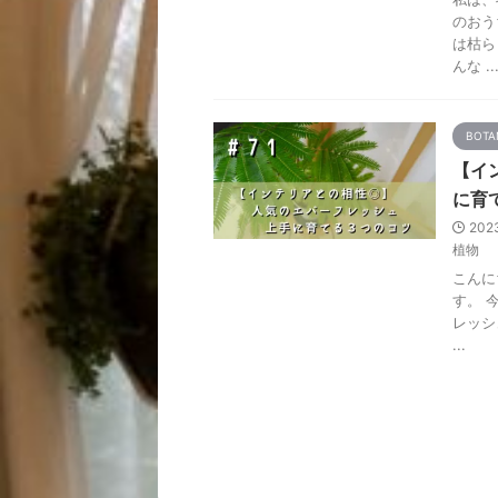
のおう
は枯ら
んな ..
BOTA
【イ
に育
202
植物
こんに
す。 
レッシ
...