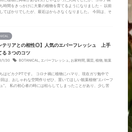
ち時間をきっかけに大量の植物を育てるようになりました・ 以前
してばかりでしたが、最近はからさなくなりました。 今回は、そ
.
NICAL
ンテリアとの相性◎】人気のエバーフレッシュ 上手
てる３つのコツ
3/1/30
BOTANICAL
,
エバーフレッシュ
,
お家時間
,
園芸
,
植物
,
観葉
ちはビカクPTです。 コロナ禍に植物にハマり、現在ガリ勉中で
今回は、おしゃれな空間作りぜひ、置いてほしい観葉植物”エバーフ
ュ”。 私の初心者の時には枯らしてしまったことがあり、少し苦