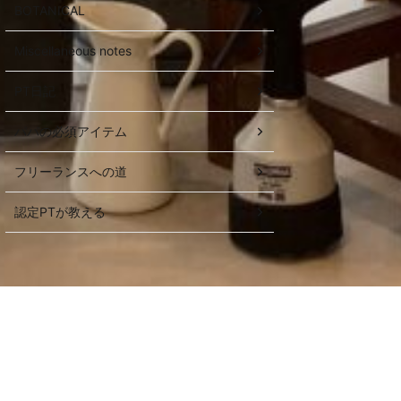
BOTANICAL
Miscellaneous notes
PT日記
パパの必須アイテム
フリーランスへの道
認定PTが教える