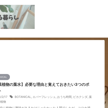
NICAL
葉植物の葉水】必要な理由と覚えておきたい3つのポ
ト
3/2/17
BOTANICAL
,
エバーフレッシュ
,
おうち時間
,
ビカクシダ
,
葉
葉植物
特に植物に興味があるわけじゃなかった人間でしたが、コロナ禍