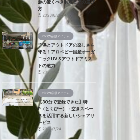
源の驚くべき利点とその選び
方
2023/8/29
パパの必須アイテム
子供とアウトドアの楽しさを
守る！アロベビー国産オーガ
ニックUV &アウトドアミス
トの魅力
2023/8/5
パパの必須アイテム
【30分で登録できた】特
P（とくぴー）：空きスペー
スを活用する新しいシェアサ
ービス
2023/7/24