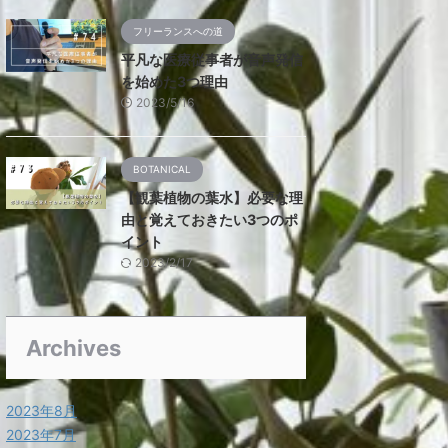
フリーランスへの道
平凡な医療従事者が音声発信
を始めた3つ理由
2023/5/16
BOTANICAL
【観葉植物の葉水】必要な理
由と覚えておきたい3つのポ
イント
2023/2/17
Archives
2023年8月
2023年7月