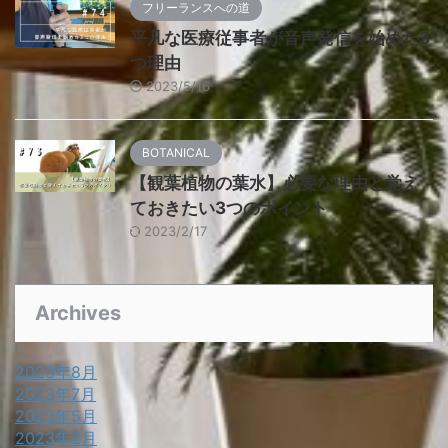
フリーランスへの道
平凡な医療従事者が音声発信を始めた3
つ理由
2023/5/16
BOTANICAL
【観葉植物の葉水】必要な理由と覚え
ておきたい3つのポイント
2023/2/17
Archives
2023年8月
2023年7月
2023年5月
2023年2月