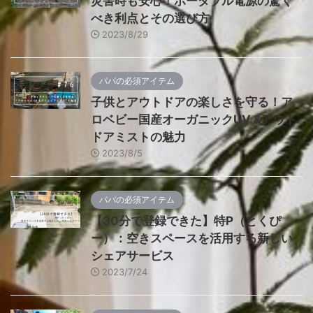
災害時も安心！ポータブル電源の驚く
べき利点とその選び方
2023/8/29
パパの必須アイテム
子供とアウトドアの楽しさを守る！ア
ロベビー国産オーガニックUV &アウト
ドアミストの魅力
2023/8/5
パパの必須アイテム
【30分で登録できた】特P（とくぴ
ー）：空きスペースを活用する新しい
シェアサービス
2023/7/24